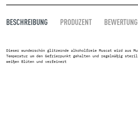
Bierzo
Vinho
Jumilla
Douro
BESCHREIBUNG
PRODUZENT
BEWERTUNG
Mallorca
Alent
Montsant
Azore
Penedes
Priorat
Dieser wunderschön glitzernde alkoholfreie Muscat wird aus Mu
Temperatur um den Gefrierpunkt gehalten und regelmäßig steril
Rias Baixas
weißen Blüten und verfeinert
Ribeira Sacra
Ribera del Duero
Rioja
Rueda
Toro
Valencia
Almansa