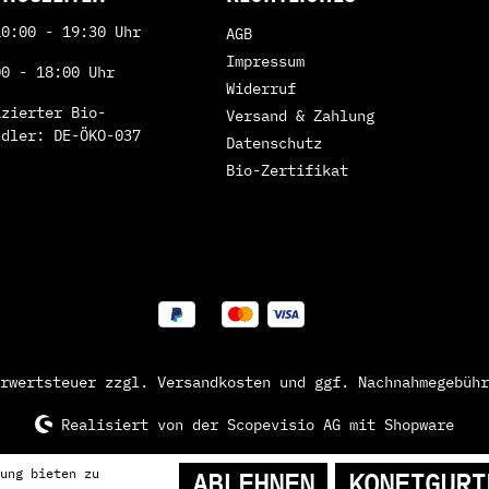
10:00 - 19:30 Uhr
AGB
Impressum
00 - 18:00 Uhr
Widerruf
izierter Bio-
Versand & Zahlung
ndler: DE-ÖKO-037
Datenschutz
Bio-Zertifikat
hrwertsteuer zzgl.
Versandkosten
und ggf. Nachnahmegebühr
Realisiert von der
Scopevisio AG
mit Shopware
ung bieten zu
ABLEHNEN
KONFIGURI