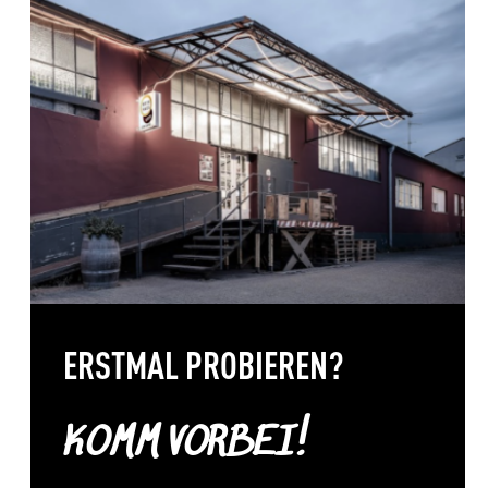
Wachau
Weinviertel
Wien
Carnuntum
Wagram
ERSTMAL PROBIEREN?
KOMM VORBEI!
Übersee