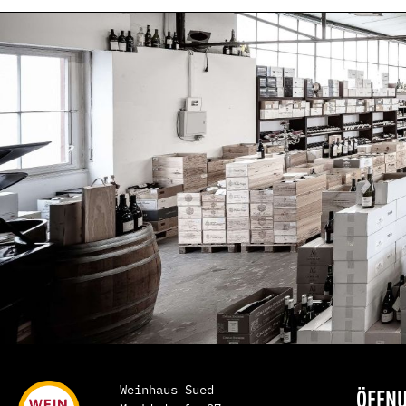
Andalusien
Calatrava
Sevilla
England
Sloweni
Weinhaus Sued
ÖFFNU