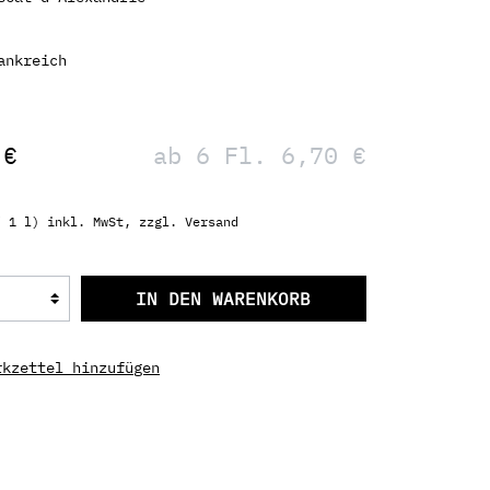
Marken
gau
Piemont
ankreich
hessen
Sardinien
emberg
Sizilien
Südtirol
 €
ab 6 Fl. 6,70 €
Toskana
Trentino
/ 1 l) inkl. MwSt, zzgl. Versand
Umbrien
Venetien
IN DEN WARENKORB
Kampanien
rkzettel hinzufügen
l
Griechenland