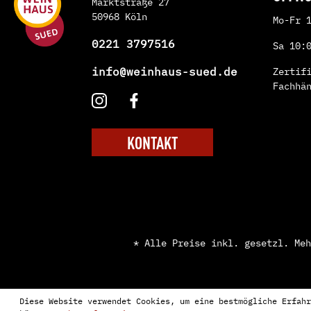
Marktstraße 27
50968 Köln
Mo-Fr 
0221 3797516
Sa 10:
info@weinhaus-sued.de
Zertif
Fachhä
KONTAKT
* Alle Preise inkl. gesetzl. Me
Diese Website verwendet Cookies, um eine bestmögliche Erfahr