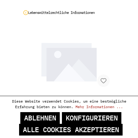
Lebensmittelrechtliche Informationen
Diese Website verwendet Cookies, um eine bestmögliche
POLIZIANO, LE STANZE IGT 2018
Erfahrung bieten zu können.
Mehr Informationen ...
MAGNUM
ABLEHNEN
KONFIGURIEREN
ALLE COOKIES AKZEPTIEREN