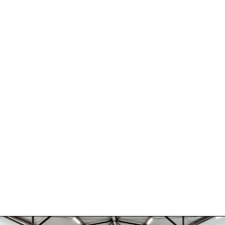
Marken
gau
Piemont
hessen
Sardinien
emberg
Sizilien
Südtirol
Toskana
Trentino
Umbrien
Venetien
Kampanien
l
Griechenland