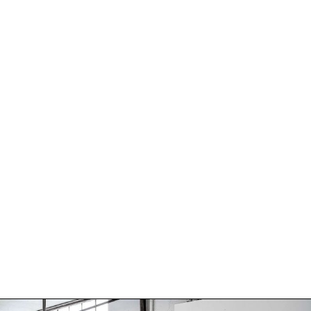
Wachau
Weinviertel
Wien
Carnuntum
Wagram
Übersee