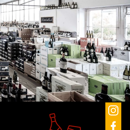
Amerika
Australien
Neuseeland
Südafrika
Argentinien
Chile