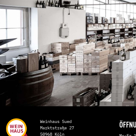
Bierzo
Vinho
Jumilla
Douro
Mallorca
Alent
Montsant
Azore
Penedes
Priorat
Rias Baixas
Ribeira Sacra
Ribera del Duero
Rioja
Rueda
Toro
Valencia
Weinhaus Sued
ÖFFNU
Almansa
Marktstraße 27
50968 Köln
Mo-Fr 