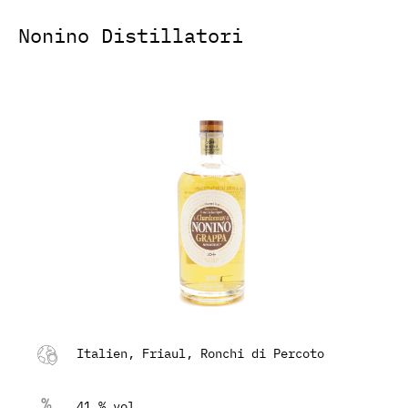
Nonino Distillatori
Italien, Friaul, Ronchi di Percoto
41 % vol.